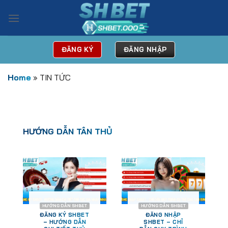
Chuyển
đến
nội
dung
ĐĂNG KÝ
ĐĂNG NHẬP
Home
»
TIN TỨC
HƯỚNG DẪN TÂN THỦ
HƯỚNG DẪN SHBET
HƯỚNG DẪN SHBET
ĐĂNG KÝ SHBET
ĐĂNG NHẬP
– HƯỚNG DẪN
SHBET – CHỈ