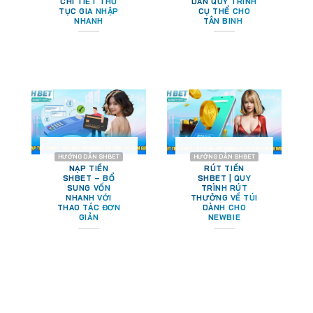
CHI TIẾT THỦ
DẪN QUY TRÌNH
TỤC GIA NHẬP
CỤ THỂ CHO
NHANH
TÂN BINH
HƯỚNG DẪN SHBET
HƯỚNG DẪN SHBET
NẠP TIỀN
RÚT TIỀN
SHBET – BỔ
SHBET | QUY
SUNG VỐN
TRÌNH RÚT
NHANH VỚI
THƯỞNG VỀ TÚI
THAO TÁC ĐƠN
DÀNH CHO
GIẢN
NEWBIE