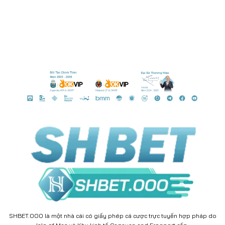
SHBET.OOO
là một nhà cái có giấy phép cá cược trực tuyến hợp pháp do