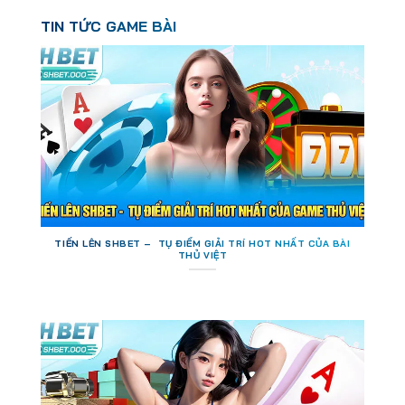
TIN TỨC GAME BÀI
TIẾN LÊN SHBET – TỤ ĐIỂM GIẢI TRÍ HOT NHẤT CỦA BÀI
THỦ VIỆT