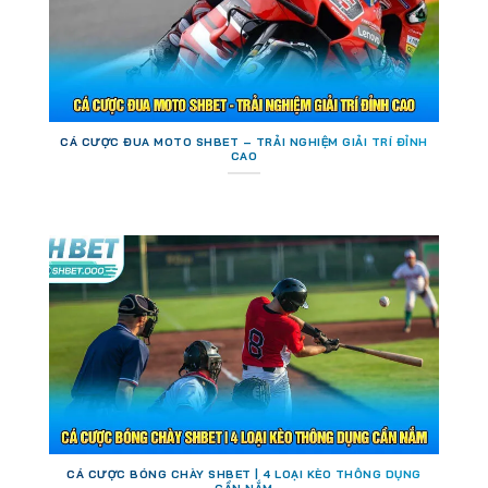
CÁ CƯỢC ĐUA MOTO SHBET – TRẢI NGHIỆM GIẢI TRÍ ĐỈNH
CAO
CÁ CƯỢC BÓNG CHÀY SHBET | 4 LOẠI KÈO THÔNG DỤNG