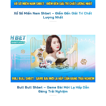
Xổ Số Miền Nam Shbet – Điểm Đến Giải Trí Chất
Lượng Nhất
Bull Bull Shbet – Game Bài Mới Lạ Hấp Dẫn
Đáng Trải Nghiệm