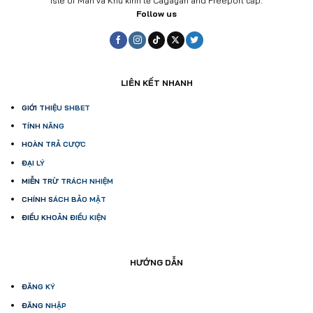
Isle of Man và Khu kinh tế Cagayan and Freeport cấp.
Follow us
LIÊN KẾT NHANH
GIỚI THIỆU SHBET
TÍNH NĂNG
HOÀN TRẢ CƯỢC
ĐẠI LÝ
MIỄN TRỪ TRÁCH NHIỆM
CHÍNH SÁCH BẢO MẬT
ĐIỀU KHOẢN ĐIỀU KIỆN
HƯỚNG DẪN
ĐĂNG KÝ
ĐĂNG NHẬP