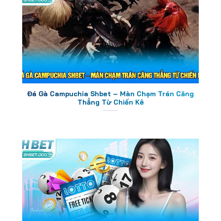
Đá Gà Campuchia Shbet – Màn Chạm Trán Căng
Thẳng Từ Chiến Kê