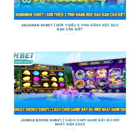
AQUAMAN SHBET | GIỚI THIỆU 3 TÍNH NĂNG ĐỘC ĐÁO
BẠN CẦN BIẾT
JUNGLE BOOKS SHBET | CÁCH CHƠI GAME ĐẦY ĐỦ MỚI
NHẤT NĂM 2025