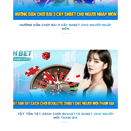
HƯỚNG DẪN CHƠI BÀI 3 CÂY SHBET CHO NGƯỜI NHẬP
MÔN
TẤT TẦN TẬT CÁCH CHƠI ROULETTE SHBET CHO NGƯỜI
MỚI THAM GIA