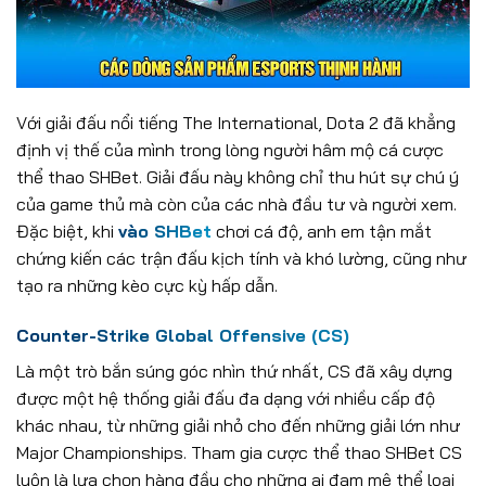
Với giải đấu nổi tiếng The International, Dota 2 đã khẳng
định vị thế của mình trong lòng người hâm mộ cá cược
thể thao SHBet. Giải đấu này không chỉ thu hút sự chú ý
của game thủ mà còn của các nhà đầu tư và người xem.
Đặc biệt, khi
vào SHBet
chơi cá độ, anh em tận mắt
chứng kiến các trận đấu kịch tính và khó lường, cũng như
tạo ra những kèo cực kỳ hấp dẫn.
Counter-Strike Global Offensive (CS)
Là một trò bắn súng góc nhìn thứ nhất, CS đã xây dựng
được một hệ thống giải đấu đa dạng với nhiều cấp độ
khác nhau, từ những giải nhỏ cho đến những giải lớn như
Major Championships. Tham gia cược thể thao SHBet CS
luôn là lựa chọn hàng đầu cho những ai đam mê thể loại