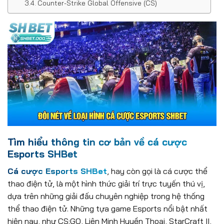
Counter-Strike Global Offensive (CS)
Tìm hiểu thông tin cơ bản về cá cược
Esports SHBet
Cá cược Esports SHBet
, hay còn gọi là cá cược thể
thao điện tử, là một hình thức giải trí trực tuyến thú vị,
dựa trên những giải đấu chuyên nghiệp trong hệ thống
thể thao điện tử. Những tựa game Esports nổi bật nhất
hiện nay, như CS:GO, Liên Minh Huyền Thoại, StarCraft II,