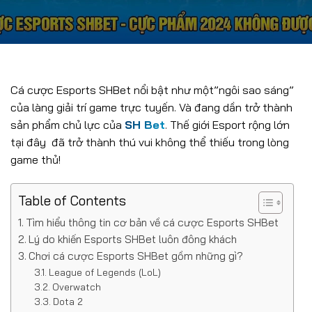
Cá cược Esports SHBet nổi bật như một”ngôi sao sáng”
của làng giải trí game trực tuyến. Và đang dần trở thành
sản phẩm chủ lực của
SH Bet
. Thế giới Esport rộng lớn
tại đây đã trở thành thú vui không thể thiếu trong lòng
game thủ!
Table of Contents
Tìm hiểu thông tin cơ bản về cá cược Esports SHBet
Lý do khiến Esports SHBet luôn đông khách
Chơi cá cược Esports SHBet gồm những gì?
League of Legends (LoL)
Overwatch
Dota 2