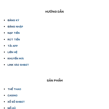
HƯỚNG DẪN
ĐĂNG KÝ
ĐĂNG NHẬP
NẠP TIỀN
RÚT TIỀN
TẢI APP
LIÊN HỆ
KHUYẾN MÃI
LINK VÀO SHBET
SẢN PHẨM
THỂ THAO
CASINO
XỔ SỐ SHBET
NỔ HŨ