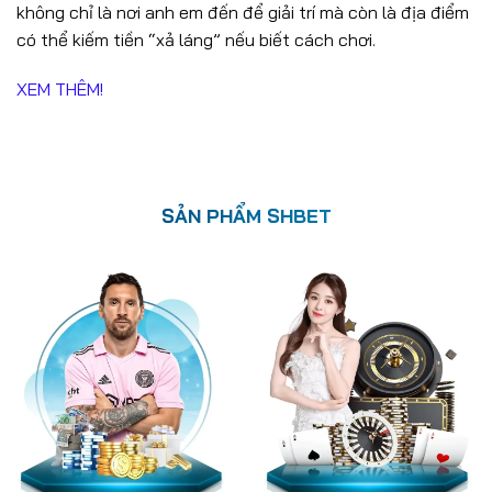
không chỉ là nơi anh em đến để giải trí mà còn là địa điểm
có thể kiếm tiền “xả láng” nếu biết cách chơi.
XEM THÊM!
SẢN PHẨM SHBET