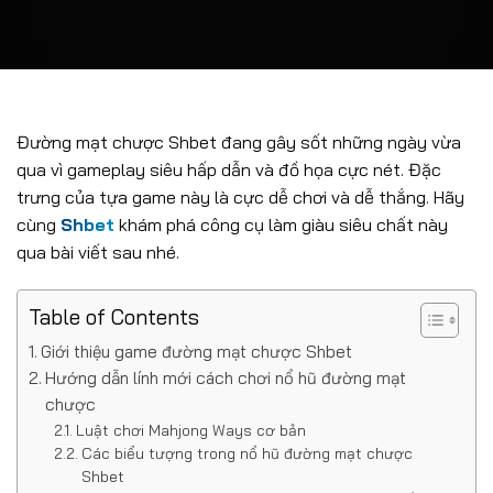
Đường mạt chược Shbet đang gây sốt những ngày vừa
qua vì gameplay siêu hấp dẫn và đồ họa cực nét. Đặc
trưng của tựa game này là cực dễ chơi và dễ thắng. Hãy
cùng
Shbet
khám phá công cụ làm giàu siêu chất này
qua bài viết sau nhé.
Table of Contents
Giới thiệu game đường mạt chược Shbet
Hướng dẫn lính mới cách chơi nổ hũ đường mạt
chược
Luật chơi Mahjong Ways cơ bản
Các biểu tượng trong nổ hũ đường mạt chược
Shbet