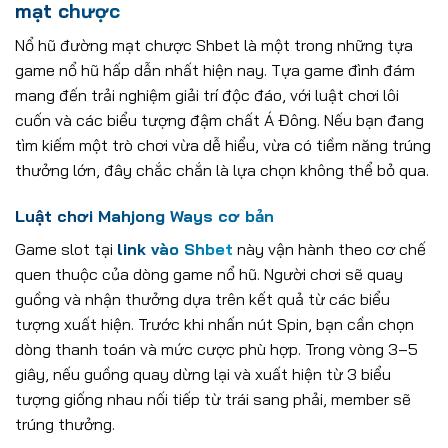
mạt chược
Nổ hũ đường mạt chược Shbet là một trong những tựa
game nổ hũ hấp dẫn nhất hiện nay. Tựa game đình đám
mang đến trải nghiệm giải trí độc đáo, với luật chơi lôi
cuốn và các biểu tượng đậm chất Á Đông. Nếu bạn đang
tìm kiếm một trò chơi vừa dễ hiểu, vừa có tiềm năng trúng
thưởng lớn, đây chắc chắn là lựa chọn không thể bỏ qua.
Luật chơi Mahjong Ways cơ bản
Game slot tại
link vào Shbet
này vận hành theo cơ chế
quen thuộc của dòng game nổ hũ. Người chơi sẽ quay
guồng và nhận thưởng dựa trên kết quả từ các biểu
tượng xuất hiện. Trước khi nhấn nút Spin, bạn cần chọn
dòng thanh toán và mức cược phù hợp. Trong vòng 3–5
giây, nếu guồng quay dừng lại và xuất hiện từ 3 biểu
tượng giống nhau nối tiếp từ trái sang phải, member sẽ
trúng thưởng.