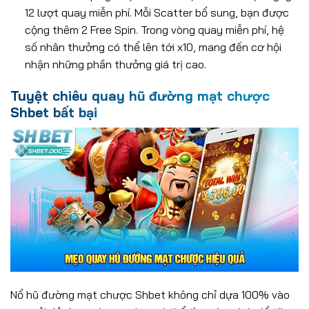
12 lượt quay miễn phí. Mỗi Scatter bổ sung, bạn được
cộng thêm 2 Free Spin. Trong vòng quay miễn phí, hệ
số nhân thưởng có thể lên tới x10, mang đến cơ hội
nhận những phần thưởng giá trị cao.
Tuyệt chiêu quay hũ đường mạt chược
Shbet bất bại
Nổ hũ đường mạt chược Shbet không chỉ dựa 100% vào