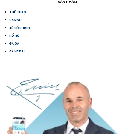
SẢN PHẨM
THỂ THAO
CASINO
XỔ SỐ SHBET
NỔ HŨ
ĐÁ GÀ
GAME BÀI