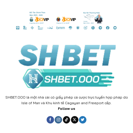
SHBET.OOO
là một nhà cái có giấy phép cá cược trực tuyến hợp pháp do
Isle of Man và Khu kinh tế Cagayan and Freeport cấp.
Follow us