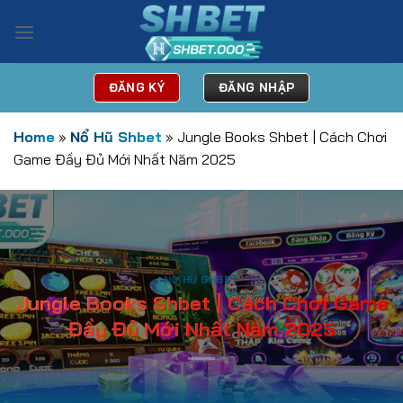
Chuyển
đến
nội
dung
ĐĂNG KÝ
ĐĂNG NHẬP
Home
»
Nổ Hũ Shbet
»
Jungle Books Shbet | Cách Chơi
Game Đầy Đủ Mới Nhất Năm 2025
NỔ HŨ SHBET
Jungle Books Shbet | Cách Chơi Game
Đầy Đủ Mới Nhất Năm 2025