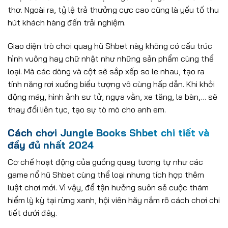
thơ. Ngoài ra, tỷ lệ trả thưởng cực cao cũng là yếu tố thu
hút khách hàng đến trải nghiệm.
Giao diện trò chơi quay hũ Shbet này không có cấu trúc
hình vuông hay chữ nhật như những sản phẩm cùng thể
loại. Mà các dòng và cột sẽ sắp xếp so le nhau, tạo ra
tính năng rơi xuống biểu tượng vô cùng hấp dẫn. Khi khởi
động máy, hình ảnh sư tử, ngựa vằn, xe tăng, la bàn,… sẽ
thay đổi liên tục, tạo sự tò mò cho anh em.
Cách chơi Jungle Books Shbet chi tiết và
đầy đủ nhất 2024
Cơ chế hoạt động của guồng quay tương tự như các
game nổ hũ Shbet cùng thể loại nhưng tích hợp thêm
luật chơi mới. Vì vậy, để tận hưởng suôn sẻ cuộc thám
hiểm lỳ kỳ tại rừng xanh, hội viên hãy nắm rõ cách chơi chi
tiết dưới đây.