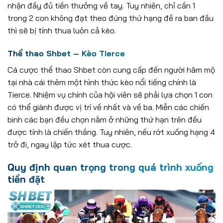
nhận đầy đủ tiền thưởng về tay. Tuy nhiên, chỉ cần 1
trong 2 con không đạt theo đúng thứ hạng đề ra ban đầu
thì sẽ bị tính thua luôn cả kèo.
Thể thao Shbet – Kèo Tierce
Cá cược thể thao Shbet còn cung cấp đến người hâm mộ
tại nhà cái thêm một hình thức kèo nổi tiếng chính là
Tierce. Nhiệm vụ chính của hội viên sẽ phải lựa chọn 1 con
có thể giành được vị trí về nhất và về ba. Miễn các chiến
binh các bạn đều chọn nằm ở những thứ hạn trên đều
được tính là chiến thắng. Tuy nhiên, nếu rớt xuống hạng 4
trở đi, ngay lập tức xét thua cược.
Quy định quan trọng trong quá trình xuống
tiền đặt