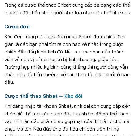
Trong cá cược thể thao Shbet cung cấp đa dạng các thể
loại kèo đặt tiền cho người chơi lựa chọn. Cụ thể như sau:
Cược đơn
Kèo đơn trong cá cược đua ngựa Shbet được hiểu đơn
giản là các bạn phải tìm ra con nào về nhất trong cuộc
chiến đấu đầy kịch tính đó. Nếu sự lựa chọn của thành
viên về các vị trí còn lại sẽ bị tính thua ngay lập tức.
Trường hợp nhiều kỵ binh cùng thắng thì người dùng vẫn
nhận đầy đủ tiền thưởng về tay theo tỷ lệ đã chốt ở ban
đầu.
Cược thể thao Shbet – Kèo đôi
Khi dăng nhập tài khoản Shbet, nhà cái còn cung cấp đến
khán giả thể loại kèo cược đôi. Tuy nhiên, để có thể tham
vào thì trận đấu phải có sự góp mặt của ít nhất 7 chú mã
chạy trở lên. Nếu đáp ứng đủ tiêu chí bên trên thì hệ