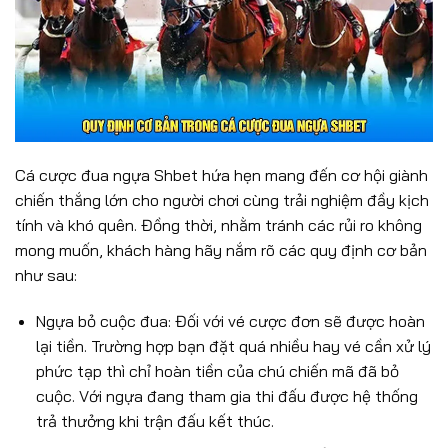
Cá cược đua ngựa Shbet hứa hẹn mang đến cơ hội giành
chiến thắng lớn cho người chơi cùng trải nghiệm đầy kịch
tính và khó quên. Đồng thời, nhằm tránh các rủi ro không
mong muốn, khách hàng hãy nắm rõ các quy định cơ bản
như sau:
Ngựa bỏ cuộc đua: Đối với vé cược đơn sẽ được hoàn
lại tiền. Trường hợp bạn đặt quá nhiều hay vé cần xử lý
phức tạp thì chỉ hoàn tiền của chú chiến mã đã bỏ
cuộc. Với ngựa đang tham gia thi đấu được hệ thống
trả thưởng khi trận đấu kết thúc.