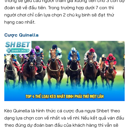
thống sẽ yêu cầu người tham gia xuống tiền cho 3 con dự
đoán sẽ về đầu tiên. Trong trường hợp dưới 7 con thì
người chơi chỉ cần lựa chọn 2 chú kỵ binh sẽ đạt thứ
hạng cao nhất.
Cược Quinella
Kèo Quinella là hình thức cá cược đua ngựa Shbet theo
dạng lựa chọn con về nhất và về nhì. Nếu kết quả ván đấu
theo đúng dự đoán ban đầu của khách hàng thì vẫn sẽ