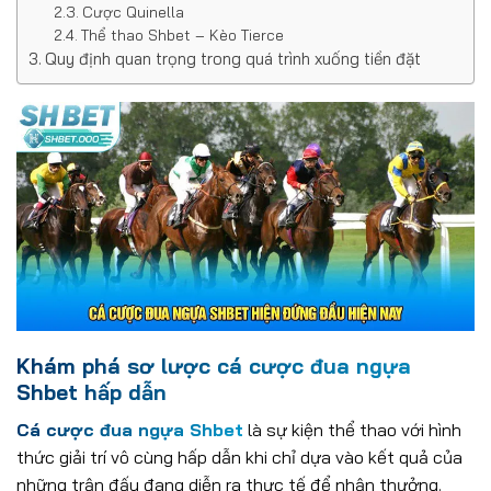
Cược Quinella
Thể thao Shbet – Kèo Tierce
Quy định quan trọng trong quá trình xuống tiền đặt
Khám phá sơ lược cá cược đua ngựa
Shbet hấp dẫn
Cá cược đua ngựa Shbet
là sự kiện thể thao với hình
thức giải trí vô cùng hấp dẫn khi chỉ dựa vào kết quả của
những trận đấu đang diễn ra thực tế để nhận thưởng.