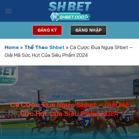
Chuyển
đến
nội
dung
ĐĂNG KÝ
ĐĂNG NHẬP
Home
»
Thể Thao Shbet
»
Cá Cược Đua Ngựa Shbet –
Giải Mã Sức Hút Của Siêu Phẩm 2024
THỂ THAO SHBET
Cá Cược Đua Ngựa Shbet – Giải Mã
Sức Hút Của Siêu Phẩm 2024