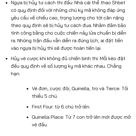
Ngựa bị hủy tư cách thi đấu: Nhà cái thể thao Shbet
có quy định đối với những chú kỵ mã không đáp ứng
yêu cầu về chiều cao, trọng lượng cho tới cân nặng
theo quy định sẽ bị hủy tư cách đua. Nhằm đảm bảo
tính công bằng cho cuộc chiến nảy lửa chuẩn bị diễn
ra. Những trận đấu vẫn diễn ra đúng lịch, ai đặt tiền
vào ngựa bị hủy thì sẽ được hoàn tiền lại.
Hủy vé cược khi không đủ chiến binh thi: Mỗi kèo đặt
đều quy định về số lượng kỵ mã khác nhau. Chẳng
hạn:
Vé đơn, cược đôi, Quinella, tro và Tierce: Tối
thiểu 5 chú.
First Four: từ 6 chú trở lên.
Quinella Place: Từ 7 con trở lên mới được mở
vé đấu.