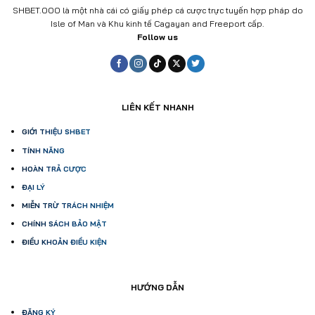
SHBET.OOO
là một nhà cái có giấy phép cá cược trực tuyến hợp pháp do
Isle of Man và Khu kinh tế Cagayan and Freeport cấp.
Follow us
LIÊN KẾT NHANH
GIỚI THIỆU SHBET
TÍNH NĂNG
HOÀN TRẢ CƯỢC
ĐẠI LÝ
MIỄN TRỪ TRÁCH NHIỆM
CHÍNH SÁCH BẢO MẬT
ĐIỀU KHOẢN ĐIỀU KIỆN
HƯỚNG DẪN
ĐĂNG KÝ