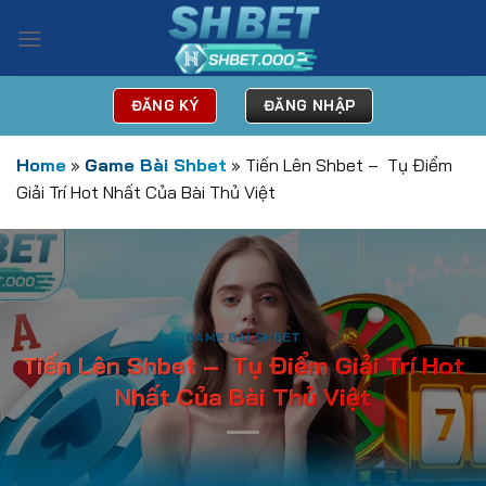
Chuyển
đến
nội
dung
ĐĂNG KÝ
ĐĂNG NHẬP
Home
»
Game Bài Shbet
»
Tiến Lên Shbet – Tụ Điểm
Giải Trí Hot Nhất Của Bài Thủ Việt
GAME BÀI SHBET
Tiến Lên Shbet – Tụ Điểm Giải Trí Hot
Nhất Của Bài Thủ Việt