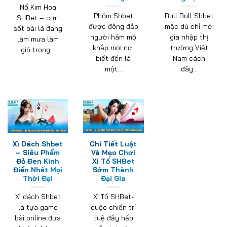
Nổ Kim Hoa
Phỏm Shbet
Bull Bull Shbet
SHBet – cơn
được đông đảo
mặc dù chỉ mới
sốt bài lá đang
người hâm mộ
gia nhập thị
làm mưa làm
khắp mọi nơi
trường Việt
gió trong...
biết đến là
Nam cách
một...
đây...
Xì Dách Shbet
Chi Tiết Luật
– Siêu Phẩm
Và Mẹo Chơi
Đỏ Đen Kinh
Xì Tố SHBet
Điển Nhất Mọi
Sớm Thành
Thời Đại
Đại Gia
Xì dách Shbet
Xì Tố SHBet-
là tựa game
cuộc chiến trí
bài online đưa
tuệ đầy hấp