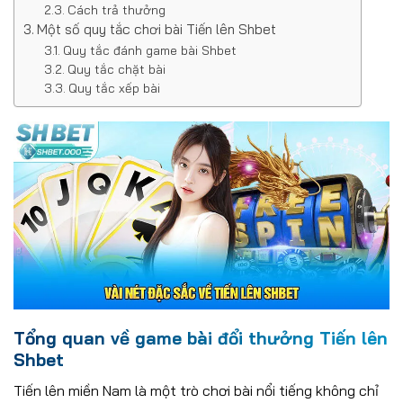
Cách trả thưởng
Một số quy tắc chơi bài Tiến lên Shbet
Quy tắc đánh game bài Shbet
Quy tắc chặt bài
Quy tắc xếp bài
Tổng quan về game bài đổi thưởng Tiến lên
Shbet
Tiến lên miền Nam là một trò chơi bài nổi tiếng không chỉ