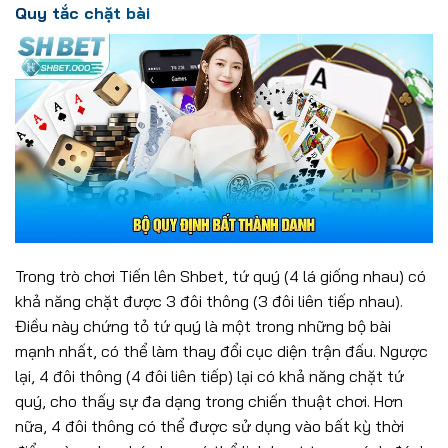
Quy tắc chặt bài
Trong trò chơi Tiến lên Shbet, tứ quý (4 lá giống nhau) có
khả năng chặt được 3 đôi thông (3 đôi liên tiếp nhau).
Điều này chứng tỏ tứ quý là một trong những bộ bài
mạnh nhất, có thể làm thay đổi cục diện trận đấu. Ngược
lại, 4 đôi thông (4 đôi liên tiếp) lại có khả năng chặt tứ
quý, cho thấy sự đa dạng trong chiến thuật chơi. Hơn
nữa, 4 đôi thông có thể được sử dụng vào bất kỳ thời