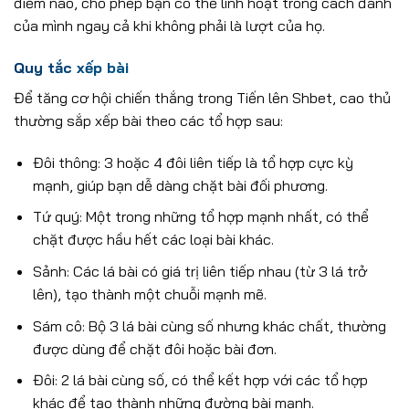
điểm nào, cho phép bạn có thể linh hoạt trong cách đánh
của mình ngay cả khi không phải là lượt của họ.
Quy tắc xếp bài
Để tăng cơ hội chiến thắng trong Tiến lên Shbet, cao thủ
thường sắp xếp bài theo các tổ hợp sau:
Đôi thông: 3 hoặc 4 đôi liên tiếp là tổ hợp cực kỳ
mạnh, giúp bạn dễ dàng chặt bài đối phương.
Tứ quý: Một trong những tổ hợp mạnh nhất, có thể
chặt được hầu hết các loại bài khác.
Sảnh: Các lá bài có giá trị liên tiếp nhau (từ 3 lá trở
lên), tạo thành một chuỗi mạnh mẽ.
Sám cô: Bộ 3 lá bài cùng số nhưng khác chất, thường
được dùng để chặt đôi hoặc bài đơn.
Đôi: 2 lá bài cùng số, có thể kết hợp với các tổ hợp
khác để tạo thành những đường bài mạnh.