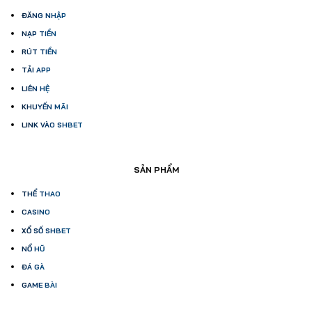
ĐĂNG NHẬP
NẠP TIỀN
RÚT TIỀN
TẢI APP
LIÊN HỆ
KHUYẾN MÃI
LINK VÀO SHBET
SẢN PHẨM
THỂ THAO
CASINO
XỔ SỐ SHBET
NỔ HŨ
ĐÁ GÀ
GAME BÀI