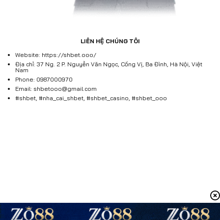
LIÊN HỆ CHÚNG TÔI
Website: https://shbet.ooo/
Địa chỉ: 37 Ng. 2 P. Nguyễn Văn Ngọc, Cống Vị, Ba Đình, Hà Nội, Việt
Nam
Phone: 0987000970
Email:
shbetooo@gmail.com
#shbet, #nha_cai_shbet, #shbet_casino, #shbet_ooo