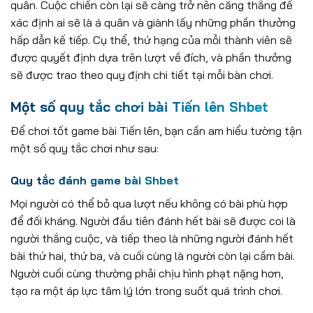
quân. Cuộc chiến còn lại sẽ càng trở nên căng thẳng để
xác định ai sẽ là á quân và giành lấy những phần thưởng
hấp dẫn kế tiếp. Cụ thể, thứ hạng của mỗi thành viên sẽ
được quyết định dựa trên lượt về đích, và phần thưởng
sẽ được trao theo quy định chi tiết tại mỗi bàn chơi.
Một số quy tắc chơi bài Tiến lên Shbet
Để chơi tốt game bài Tiến lên, bạn cần am hiểu tường tận
một số quy tắc chơi như sau:
Quy tắc đánh game bài Shbet
Mọi người có thể bỏ qua lượt nếu không có bài phù hợp
để đối kháng. Người đầu tiên đánh hết bài sẽ được coi là
người thắng cuộc, và tiếp theo là những người đánh hết
bài thứ hai, thứ ba, và cuối cùng là người còn lại cầm bài.
Người cuối cùng thường phải chịu hình phạt nặng hơn,
tạo ra một áp lực tâm lý lớn trong suốt quá trình chơi.