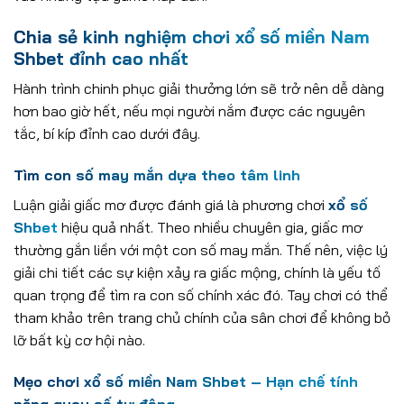
Chia sẻ kinh nghiệm chơi xổ số miền Nam
Shbet đỉnh cao nhất
Hành trình chinh phục giải thưởng lớn sẽ trở nên dễ dàng
hơn bao giờ hết, nếu mọi người nắm được các nguyên
tắc, bí kíp đỉnh cao dưới đây.
Tìm con số may mắn dựa theo tâm linh
Luận giải giấc mơ được đánh giá là phương chơi
xổ số
Shbet
hiệu quả nhất. Theo nhiều chuyên gia, giấc mơ
thường gắn liền với một con số may mắn. Thế nên, việc lý
giải chi tiết các sự kiện xảy ra giấc mộng, chính là yếu tố
quan trọng để tìm ra con số chính xác đó. Tay chơi có thể
tham khảo trên trang chủ chính của sân chơi để không bỏ
lỡ bất kỳ cơ hội nào.
Mẹo chơi xổ số miền Nam Shbet – Hạn chế tính
năng quay số tự động