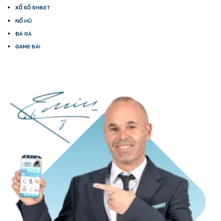
XỔ SỐ SHBET
NỔ HŨ
ĐÁ GÀ
GAME BÀI