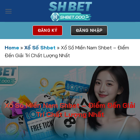
Chuyển
đến
nội
dung
ĐĂNG KÝ
ĐĂNG NHẬP
Home
»
Xổ Số Shbet
»
Xổ Số Miền Nam Shbet – Điểm
Đến Giải Trí Chất Lượng Nhất
XỔ SỐ SHBET
Xổ Số Miền Nam Shbet – Điểm Đến Giải
Trí Chất Lượng Nhất