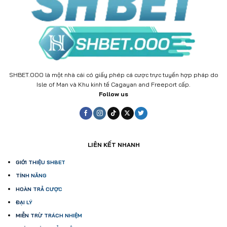
SHBET.OOO
là một nhà cái có giấy phép cá cược trực tuyến hợp pháp do
Isle of Man và Khu kinh tế Cagayan and Freeport cấp.
Follow us
LIÊN KẾT NHANH
GIỚI THIỆU SHBET
TÍNH NĂNG
HOÀN TRẢ CƯỢC
ĐẠI LÝ
MIỄN TRỪ TRÁCH NHIỆM