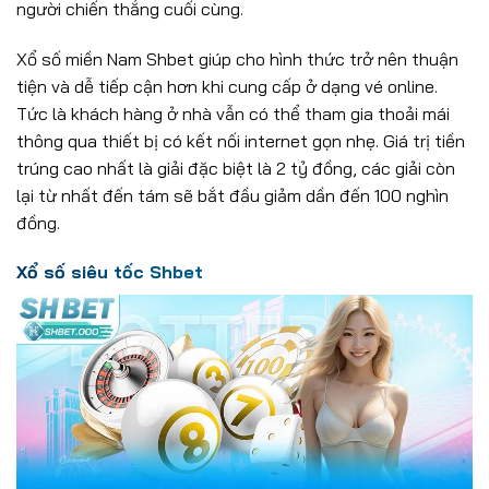
người chiến thắng cuối cùng.
Xổ số miền Nam Shbet giúp cho hình thức trở nên thuận
tiện và dễ tiếp cận hơn khi cung cấp ở dạng vé online.
Tức là khách hàng ở nhà vẫn có thể tham gia thoải mái
thông qua thiết bị có kết nối internet gọn nhẹ. Giá trị tiền
trúng cao nhất là giải đặc biệt là 2 tỷ đồng, các giải còn
lại từ nhất đến tám sẽ bắt đầu giảm dần đến 100 nghìn
đồng.
Xổ số siêu tốc Shbet