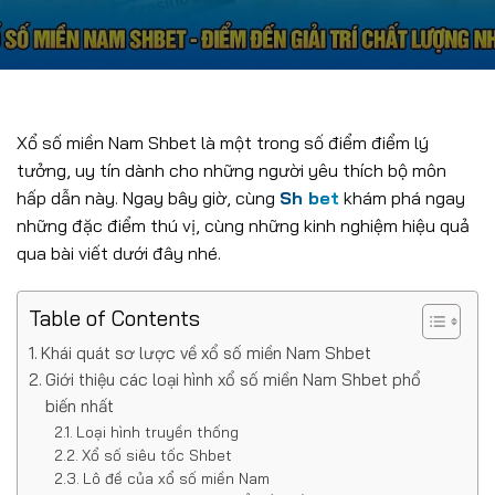
Xổ số miền Nam Shbet là một trong số điểm điểm lý
tưởng, uy tín dành cho những người yêu thích bộ môn
hấp dẫn này. Ngay bây giờ, cùng
Sh bet
khám phá ngay
những đặc điểm thú vị, cùng những kinh nghiệm hiệu quả
qua bài viết dưới đây nhé.
Table of Contents
Khái quát sơ lược về xổ số miền Nam Shbet
Giới thiệu các loại hình xổ số miền Nam Shbet phổ
biến nhất
Loại hình truyền thống
Xổ số siêu tốc Shbet
Lô đề của xổ số miền Nam